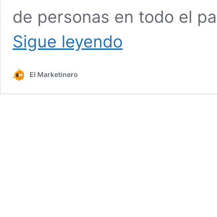
de personas en todo el pa
¿Cuándo
Sigue leyendo
es
el
Hot
El Marketinero
Sale
2024?